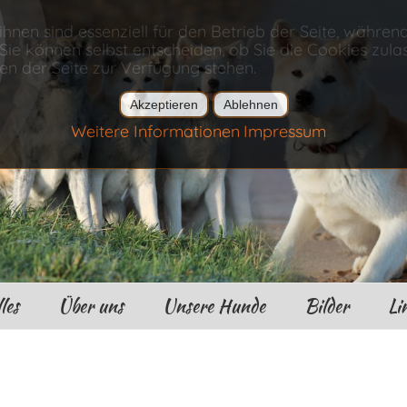
ihnen sind essenziell für den Betrieb der Seite, währen
ie können selbst entscheiden, ob Sie die Cookies zulas
en der Seite zur Verfügung stehen.
Akzeptieren
Ablehnen
Weitere Informationen
Impressum
les
Über uns
Unsere Hunde
Bilder
Li