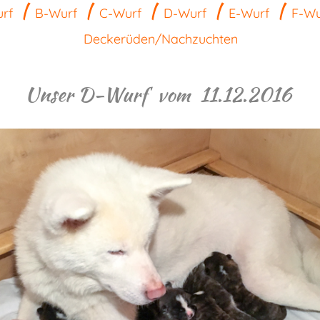
|
|
|
|
|
rf
B-Wurf
C-Wurf
D-Wurf
E-Wurf
F-Wu
Deckerüden/Nachzuchten
Unser D-Wurf vom 11.12.2016