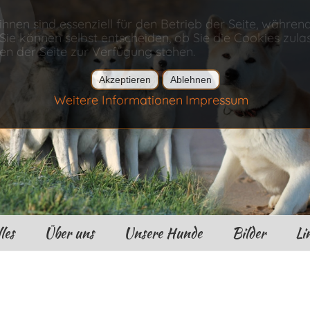
ihnen sind essenziell für den Betrieb der Seite, währen
ie können selbst entscheiden, ob Sie die Cookies zulas
en der Seite zur Verfügung stehen.
Akzeptieren
Ablehnen
Weitere Informationen
Impressum
les
Über uns
Unsere Hunde
Bilder
Li