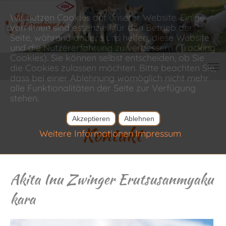
Wir nutzen Cookies auf unserer Website. Einige
von ihnen sind essenziell für den Betrieb der
Seite, während andere uns helfen, diese Website
und die Nutzererfahrung zu verbessern (Tracking
Cookies). Sie können selbst entscheiden, ob Sie
die Cookies zulassen möchten. Bitte beachten Sie,
dass bei einer Ablehnung womöglich nicht mehr
alle Funktionalitäten der Seite zur Verfügung
stehen.
Akzeptieren
Ablehnen
Kontakt
Weitere Informationen
Impressum
Akita Inu Zwinger Erutsusanmyaku
kara